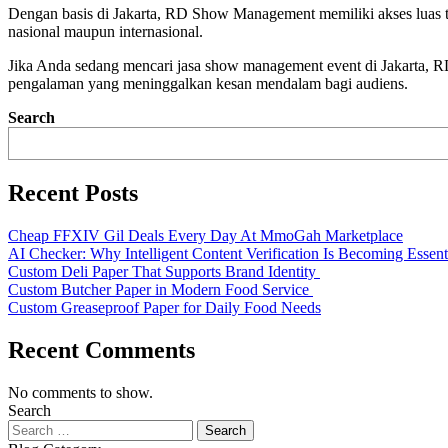
Dengan basis di Jakarta, RD Show Management memiliki akses luas ter
nasional maupun internasional.
Jika Anda sedang mencari jasa show management event di Jakarta, R
pengalaman yang meninggalkan kesan mendalam bagi audiens.
Search
Recent Posts
Cheap FFXIV Gil Deals Every Day At MmoGah Marketplace
AI Checker: Why Intelligent Content Verification Is Becoming Essent
Custom Deli Paper That Supports Brand Identity
Custom Butcher Paper in Modern Food Service
Custom Greaseproof Paper for Daily Food Needs
Recent Comments
No comments to show.
Search
Search
for: