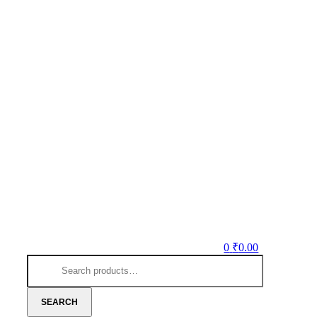
0
₹
0.00
Search
for:
SEARCH