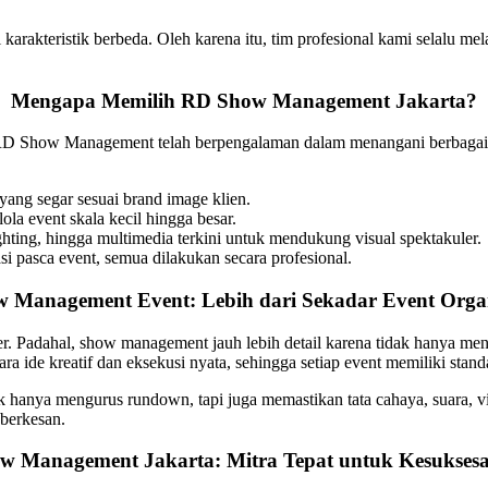
teristik berbeda. Oleh karena itu, tim profesional kami selalu melaku
Mengapa Memilih RD Show Management Jakarta?
D Show Management telah berpengalaman dalam menangani berbagai aca
yang segar sesuai brand image klien.
la event skala kecil hingga besar.
ting, hingga multimedia terkini untuk mendukung visual spektakuler.
i pasca event, semua dilakukan secara profesional.
 Management Event: Lebih dari Sekadar Event Orga
Padahal, show management jauh lebih detail karena tidak hanya menga
de kreatif dan eksekusi nyata, sehingga setiap event memiliki standar
nya mengurus rundown, tapi juga memastikan tata cahaya, suara, vis
berkesan.
 Management Jakarta: Mitra Tepat untuk Kesukses