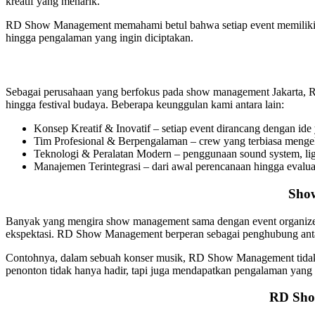
kreatif yang menarik.
RD Show Management memahami betul bahwa setiap event memiliki karak
hingga pengalaman yang ingin diciptakan.
Sebagai perusahaan yang berfokus pada show management Jakarta, R
hingga festival budaya. Beberapa keunggulan kami antara lain:
Konsep Kreatif & Inovatif – setiap event dirancang dengan ide 
Tim Profesional & Berpengalaman – crew yang terbiasa mengelo
Teknologi & Peralatan Modern – penggunaan sound system, ligh
Manajemen Terintegrasi – dari awal perencanaan hingga evaluas
Show
Banyak yang mengira show management sama dengan event organizer. 
ekspektasi. RD Show Management berperan sebagai penghubung antara i
Contohnya, dalam sebuah konser musik, RD Show Management tidak ha
penonton tidak hanya hadir, tapi juga mendapatkan pengalaman yang 
RD Show