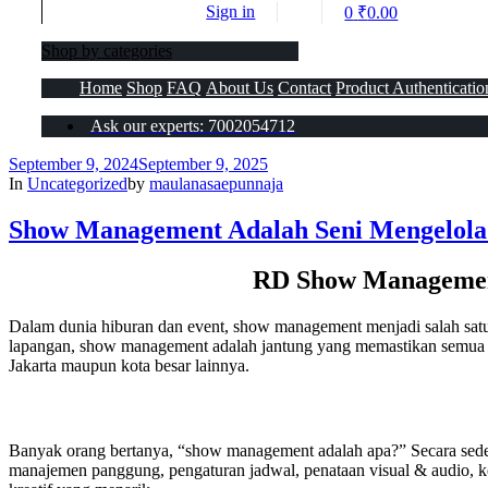
Sign in
0
₹
0.00
Shop by categories
Home
Shop
FAQ
About Us
Contact
Product Authenticatio
Ask our experts: 7002054712
September 9, 2024
September 9, 2025
In
Uncategorized
by
maulanasaepunnaja
Show Management Adalah Seni Mengelol
RD Show Management
Dalam dunia hiburan dan event, show management menjadi salah satu 
lapangan, show management adalah jantung yang memastikan semua be
Jakarta maupun kota besar lainnya.
Banyak orang bertanya, “show management adalah apa?” Secara sed
manajemen panggung, pengaturan jadwal, penataan visual & audio, k