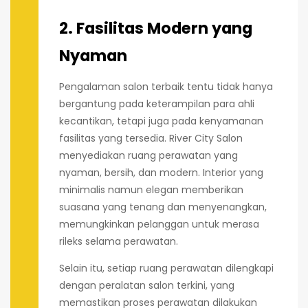
2. Fasilitas Modern yang
Nyaman
Pengalaman salon terbaik tentu tidak hanya
bergantung pada keterampilan para ahli
kecantikan, tetapi juga pada kenyamanan
fasilitas yang tersedia. River City Salon
menyediakan ruang perawatan yang
nyaman, bersih, dan modern. Interior yang
minimalis namun elegan memberikan
suasana yang tenang dan menyenangkan,
memungkinkan pelanggan untuk merasa
rileks selama perawatan.
Selain itu, setiap ruang perawatan dilengkapi
dengan peralatan salon terkini, yang
memastikan proses perawatan dilakukan