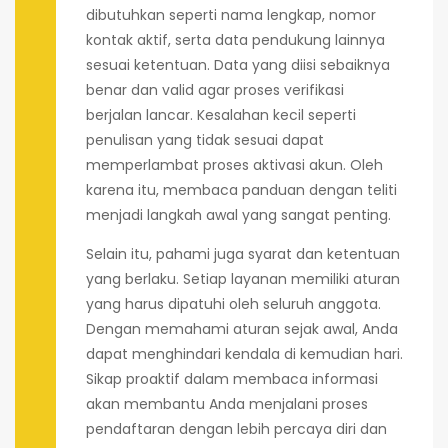
dibutuhkan seperti nama lengkap, nomor
kontak aktif, serta data pendukung lainnya
sesuai ketentuan. Data yang diisi sebaiknya
benar dan valid agar proses verifikasi
berjalan lancar. Kesalahan kecil seperti
penulisan yang tidak sesuai dapat
memperlambat proses aktivasi akun. Oleh
karena itu, membaca panduan dengan teliti
menjadi langkah awal yang sangat penting.
Selain itu, pahami juga syarat dan ketentuan
yang berlaku. Setiap layanan memiliki aturan
yang harus dipatuhi oleh seluruh anggota.
Dengan memahami aturan sejak awal, Anda
dapat menghindari kendala di kemudian hari.
Sikap proaktif dalam membaca informasi
akan membantu Anda menjalani proses
pendaftaran dengan lebih percaya diri dan