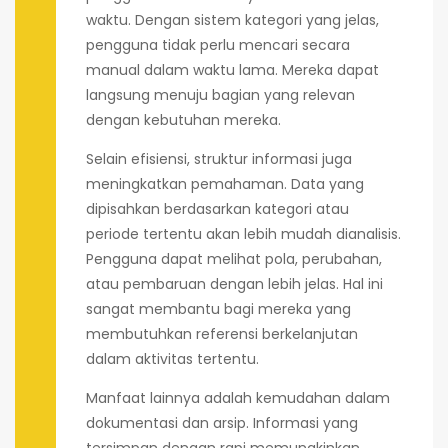
waktu. Dengan sistem kategori yang jelas,
pengguna tidak perlu mencari secara
manual dalam waktu lama. Mereka dapat
langsung menuju bagian yang relevan
dengan kebutuhan mereka.
Selain efisiensi, struktur informasi juga
meningkatkan pemahaman. Data yang
dipisahkan berdasarkan kategori atau
periode tertentu akan lebih mudah dianalisis.
Pengguna dapat melihat pola, perubahan,
atau pembaruan dengan lebih jelas. Hal ini
sangat membantu bagi mereka yang
membutuhkan referensi berkelanjutan
dalam aktivitas tertentu.
Manfaat lainnya adalah kemudahan dalam
dokumentasi dan arsip. Informasi yang
tersimpan dengan rapi memungkinkan