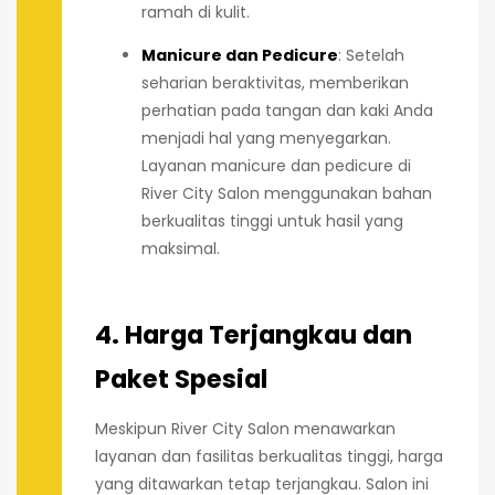
ramah di kulit.
Manicure dan Pedicure
: Setelah
seharian beraktivitas, memberikan
perhatian pada tangan dan kaki Anda
menjadi hal yang menyegarkan.
Layanan manicure dan pedicure di
River City Salon menggunakan bahan
berkualitas tinggi untuk hasil yang
maksimal.
4. Harga Terjangkau dan
Paket Spesial
Meskipun River City Salon menawarkan
layanan dan fasilitas berkualitas tinggi, harga
yang ditawarkan tetap terjangkau. Salon ini