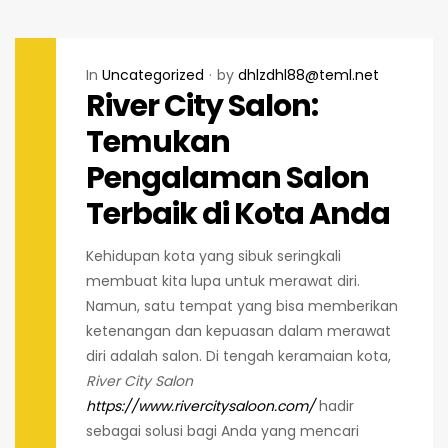
In
Uncategorized
by
dhlzdhl88@teml.net
River City Salon:
Temukan
Pengalaman Salon
Terbaik di Kota Anda
Kehidupan kota yang sibuk seringkali
membuat kita lupa untuk merawat diri.
Namun, satu tempat yang bisa memberikan
ketenangan dan kepuasan dalam merawat
diri adalah salon. Di tengah keramaian kota,
River City Salon
https://www.rivercitysaloon.com/
hadir
sebagai solusi bagi Anda yang mencari