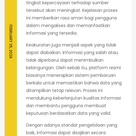
tingkat kepercayaan terhadap sumber
tersebut akan meningkat. Kejelasan proses
ini memberikan rasa aman bagi pengguna
dalam mengakses dan memanfaatkan
FEBRUARY 25, 2026
informasi yang tersedia.
Keakuratan juga menjadi aspek yang tidak
dapat diabaikan. Informasi yang salah atau
tidak diperbarui dapat menimbulkan
kebingungan. Oleh sebab itu, platform resmi
biasanya menerapkan sistem pembaruan
berkala untuk memastikan bahwa data yang
ditampilkan tetap relevan. Proses ini
mendukung keberlanjutan kualitas informasi
dan membantu pengguna membuat
keputusan berdasarkan data yang valid.
Dengan adanya standar pengelolaan yang
baik, informasi dapat disajikan secara