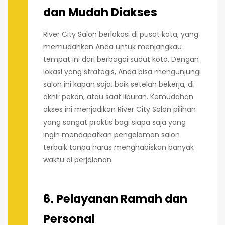
dan Mudah Diakses
River City Salon berlokasi di pusat kota, yang
memudahkan Anda untuk menjangkau
tempat ini dari berbagai sudut kota. Dengan
lokasi yang strategis, Anda bisa mengunjungi
salon ini kapan saja, baik setelah bekerja, di
akhir pekan, atau saat liburan. Kemudahan
akses ini menjadikan River City Salon pilihan
yang sangat praktis bagi siapa saja yang
ingin mendapatkan pengalaman salon
terbaik tanpa harus menghabiskan banyak
waktu di perjalanan.
6. Pelayanan Ramah dan
Personal