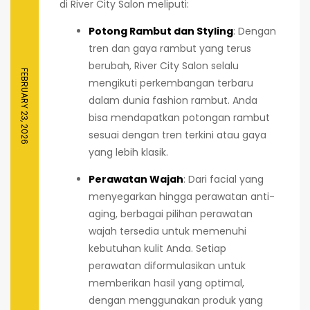
di River City Salon meliputi:
Potong Rambut dan Styling
: Dengan
tren dan gaya rambut yang terus
berubah, River City Salon selalu
FEBRUARY 23, 2026
mengikuti perkembangan terbaru
dalam dunia fashion rambut. Anda
bisa mendapatkan potongan rambut
sesuai dengan tren terkini atau gaya
yang lebih klasik.
Perawatan Wajah
: Dari facial yang
menyegarkan hingga perawatan anti-
aging, berbagai pilihan perawatan
wajah tersedia untuk memenuhi
kebutuhan kulit Anda. Setiap
perawatan diformulasikan untuk
memberikan hasil yang optimal,
dengan menggunakan produk yang