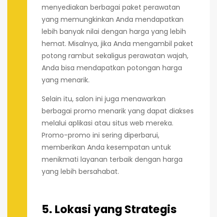
menyediakan berbagai paket perawatan
yang memungkinkan Anda mendapatkan
lebih banyak nilai dengan harga yang lebih
hemat. Misalnya, jika Anda mengambil paket
potong rambut sekaligus perawatan wajah,
Anda bisa mendapatkan potongan harga
yang menarik.
Selain itu, salon ini juga menawarkan
berbagai promo menarik yang dapat diakses
melalui aplikasi atau situs web mereka.
Promo-promo ini sering diperbarui,
memberikan Anda kesempatan untuk
menikmati layanan terbaik dengan harga
yang lebih bersahabat.
5. Lokasi yang Strategis