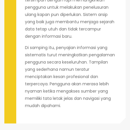
pengguna untuk melakukan penelusuran
ulang kapan pun diperlukan. Sistem arsip
yang baik juga membantu menjaga sejarah
data tetap utuh dan tidak tercampur
dengan informasi baru.
Di samping itu, penyajian informasi yang
sistematis turut meningkatkan pengalaman
pengguna secara keseluruhan. Tampilan
yang sederhana namun teratur
menciptakan kesan profesional dan
terpercaya. Pengguna akan merasa lebih
nyaman ketika mengakses sumber yang
memiliki tata letak jelas dan navigasi yang
mudah dipahami.