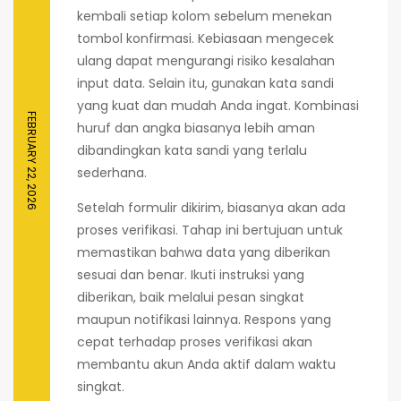
kembali setiap kolom sebelum menekan
tombol konfirmasi. Kebiasaan mengecek
ulang dapat mengurangi risiko kesalahan
input data. Selain itu, gunakan kata sandi
yang kuat dan mudah Anda ingat. Kombinasi
FEBRUARY 22, 2026
huruf dan angka biasanya lebih aman
dibandingkan kata sandi yang terlalu
sederhana.
Setelah formulir dikirim, biasanya akan ada
proses verifikasi. Tahap ini bertujuan untuk
memastikan bahwa data yang diberikan
sesuai dan benar. Ikuti instruksi yang
diberikan, baik melalui pesan singkat
maupun notifikasi lainnya. Respons yang
cepat terhadap proses verifikasi akan
membantu akun Anda aktif dalam waktu
singkat.