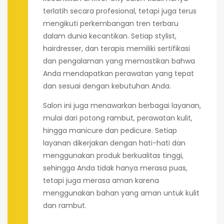
terlatih secara profesional, tetapi juga terus
mengikuti perkembangan tren terbaru
dalam dunia kecantikan. Setiap stylist,
hairdresser, dan terapis memiliki sertifikasi
dan pengalaman yang memastikan bahwa
Anda mendapatkan perawatan yang tepat
dan sesuai dengan kebutuhan Anda.
Salon ini juga menawarkan berbagai layanan,
mulai dari potong rambut, perawatan kulit,
hingga manicure dan pedicure. Setiap
layanan dikerjakan dengan hati-hati dan
menggunakan produk berkualitas tinggi,
sehingga Anda tidak hanya merasa puas,
tetapi juga merasa aman karena
menggunakan bahan yang aman untuk kulit
dan rambut.