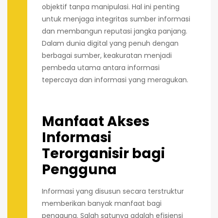
objektif tanpa manipulasi. Hal ini penting
untuk menjaga integritas sumber informasi
dan membangun reputasi jangka panjang.
Dalam dunia digital yang penuh dengan
berbagai sumber, keakuratan menjadi
pembeda utama antara informasi
tepercaya dan informasi yang meragukan.
Manfaat Akses
Informasi
Terorganisir bagi
Pengguna
Informasi yang disusun secara terstruktur
memberikan banyak manfaat bagi
pengguna. Salah satunya adalah efisiensi