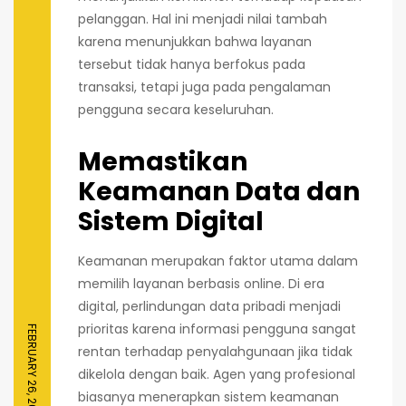
pelanggan. Hal ini menjadi nilai tambah
karena menunjukkan bahwa layanan
tersebut tidak hanya berfokus pada
transaksi, tetapi juga pada pengalaman
pengguna secara keseluruhan.
Memastikan
Keamanan Data dan
Sistem Digital
Keamanan merupakan faktor utama dalam
memilih layanan berbasis online. Di era
digital, perlindungan data pribadi menjadi
prioritas karena informasi pengguna sangat
FEBRUARY 26, 2026
rentan terhadap penyalahgunaan jika tidak
dikelola dengan baik. Agen yang profesional
biasanya menerapkan sistem keamanan