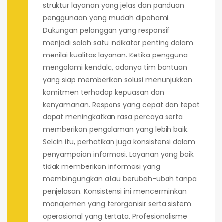
struktur layanan yang jelas dan panduan
penggunaan yang mudah dipahami.
Dukungan pelanggan yang responsif
menjadi salah satu indikator penting dalam
menilai kualitas layanan. Ketika pengguna
mengalami kendala, adanya tim bantuan
yang siap memberikan solusi menunjukkan
komitmen terhadap kepuasan dan
kenyamanan. Respons yang cepat dan tepat
dapat meningkatkan rasa percaya serta
memberikan pengalaman yang lebih baik.
Selain itu, perhatikan juga konsistensi dalam
penyampaian informasi. Layanan yang baik
tidak memberikan informasi yang
membingungkan atau berubah-ubah tanpa
penjelasan. Konsistensi ini mencerminkan
manajemen yang terorganisir serta sistem
operasional yang tertata. Profesionalisme