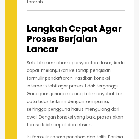
terarah.
Langkah Cepat Agar
Proses Berjalan
Lancar
Setelah memahami persyaratan dasar, Anda
dapat melanjutkan ke tahap pengisian
formulir pendaftaran. Pastikan koneksi
internet stabil agar proses tidak terganggu.
Gangguan jaringan sering kali menyebabkan
data tidak terkirim dengan sempurna,
sehingga pengguna harus mengulang dari
awal. Dengan koneksi yang baik, proses akan
terasa lebih cepat dan efisien.
Isi formulir secara perlahan dan teliti. Periksa