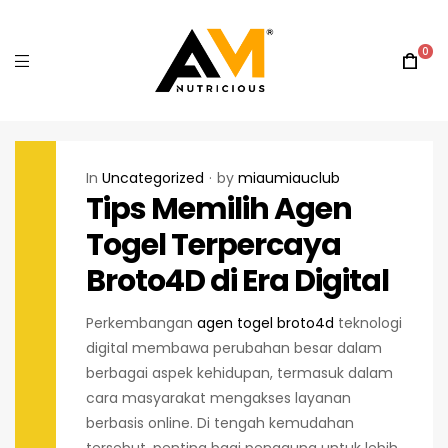
0
In
Uncategorized
by
miaumiauclub
Tips Memilih Agen
Togel Terpercaya
Broto4D di Era Digital
Perkembangan
agen togel broto4d
teknologi
digital membawa perubahan besar dalam
berbagai aspek kehidupan, termasuk dalam
cara masyarakat mengakses layanan
berbasis online. Di tengah kemudahan
tersebut, penting bagi pengguna untuk lebih