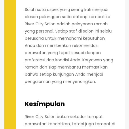
Salah satu aspek yang sering kali menjadi
alasan pelanggan setia datang kembali ke
River City Salon adalah pelayanan ramah
yang personal. Setiap staf di salon ini selalu
berusaha untuk memahami kebutuhan
Anda dan memberikan rekomendasi
perawatan yang tepat sesuai dengan
preferensi dan kondisi Anda. Karyawan yang
ramah dan siap membantu memastikan
bahwa setiap kunjungan Anda menjadi
pengalaman yang menyenangkan.
Kesimpulan
River City Salon bukan sekadar tempat
perawatan kecantikan, tetapi juga tempat di