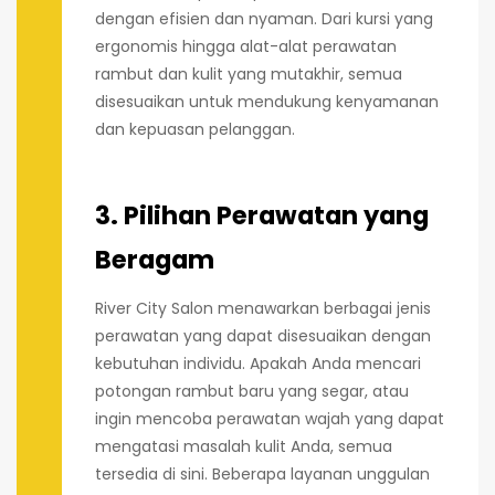
dengan efisien dan nyaman. Dari kursi yang
ergonomis hingga alat-alat perawatan
rambut dan kulit yang mutakhir, semua
disesuaikan untuk mendukung kenyamanan
dan kepuasan pelanggan.
3. Pilihan Perawatan yang
Beragam
River City Salon menawarkan berbagai jenis
perawatan yang dapat disesuaikan dengan
kebutuhan individu. Apakah Anda mencari
potongan rambut baru yang segar, atau
ingin mencoba perawatan wajah yang dapat
mengatasi masalah kulit Anda, semua
tersedia di sini. Beberapa layanan unggulan