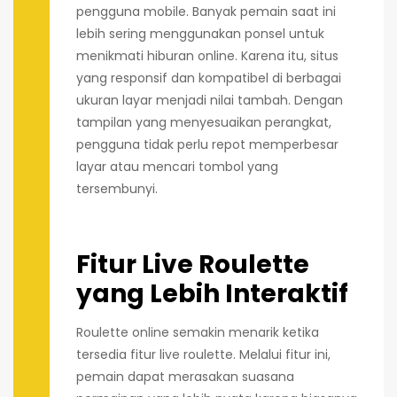
pengguna mobile. Banyak pemain saat ini
lebih sering menggunakan ponsel untuk
menikmati hiburan online. Karena itu, situs
yang responsif dan kompatibel di berbagai
ukuran layar menjadi nilai tambah. Dengan
tampilan yang menyesuaikan perangkat,
pengguna tidak perlu repot memperbesar
layar atau mencari tombol yang
tersembunyi.
Fitur Live Roulette
yang Lebih Interaktif
Roulette online semakin menarik ketika
tersedia fitur live roulette. Melalui fitur ini,
pemain dapat merasakan suasana