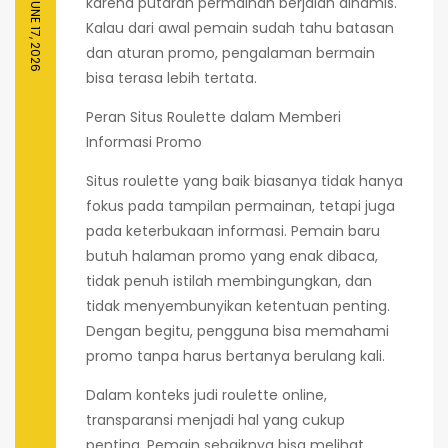
karena putaran permainan berjalan dinamis.
JUNE 17, 2026
Kalau dari awal pemain sudah tahu batasan
dan aturan promo, pengalaman bermain
bisa terasa lebih tertata.
Peran Situs Roulette dalam Memberi
Informasi Promo
Situs roulette yang baik biasanya tidak hanya
fokus pada tampilan permainan, tetapi juga
pada keterbukaan informasi. Pemain baru
butuh halaman promo yang enak dibaca,
tidak penuh istilah membingungkan, dan
tidak menyembunyikan ketentuan penting.
Dengan begitu, pengguna bisa memahami
promo tanpa harus bertanya berulang kali.
Dalam konteks judi roulette online,
transparansi menjadi hal yang cukup
penting. Pemain sebaiknya bisa melihat