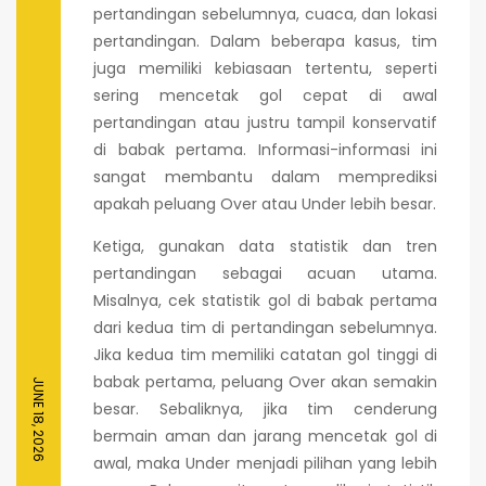
pertandingan sebelumnya, cuaca, dan lokasi
pertandingan. Dalam beberapa kasus, tim
juga memiliki kebiasaan tertentu, seperti
sering mencetak gol cepat di awal
pertandingan atau justru tampil konservatif
di babak pertama. Informasi-informasi ini
sangat membantu dalam memprediksi
apakah peluang Over atau Under lebih besar.
Ketiga, gunakan data statistik dan tren
pertandingan sebagai acuan utama.
Misalnya, cek statistik gol di babak pertama
dari kedua tim di pertandingan sebelumnya.
Jika kedua tim memiliki catatan gol tinggi di
babak pertama, peluang Over akan semakin
JUNE 18, 2026
besar. Sebaliknya, jika tim cenderung
bermain aman dan jarang mencetak gol di
awal, maka Under menjadi pilihan yang lebih