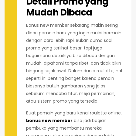
Detail Promo yang
Mudah Dibaca
Bonus new member sekarang makin sering
dicari pemain baru yang ingin mulai bermain
dengan cara lebih rapi. Bukan cuma soal
promo yang terlihat besar, tapi juga
bagaimana detailnya bisa dibaca dengan
mudah, dipahami tanpa ribet, dan tidak bikin
bingung sejak awal. Dalam dunia roulette, hal
seperti ini penting banget karena pemain
biasanya butuh gambaran yang jelas
sebelum mencoba fitur, meja permainan,
atau sistem promo yang tersedia.
Buat pemain yang baru kenal roulette online,
bonus new member
bisa jadi bagian
pembuka yang membantu mereka
memahami alur permainan dengan lebih