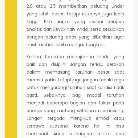
2.0 atau 2.5 memberikan peluang Under
yang lebih besar, tetapi risikonya juga lebih
tinggi. Pilih angka yang sesuai dengan
analisis dan keyakinan Anda, serta sesuaikan
dengan peluang odds yang diberikan agar
hasil taruhan lebih menguntungkan.
Kelima, terapkan manajemen modal yang
baik dan disiplin. Jangan terlalu serakah
dalam memasang taruhan besar saat
merasa yakin, tetapi juga jangan terlalu ragu
untuk mengurangi taruhan saat kondisi tidak
pasti. Sebaiknya, bagi modal taruhan
menjadi beberapa bagian dan fokus pada
analisis yang matang sebelum memasang.
Jangan tergoda mengikuti emosi atau
terbawa suasana, karena hal ini bisa
membuat Anda kehilangan kontrol dan