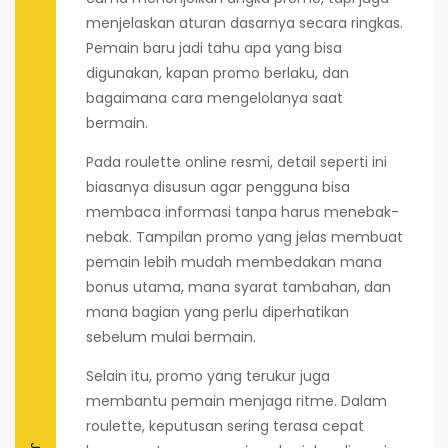
menjelaskan aturan dasarnya secara ringkas.
Pemain baru jadi tahu apa yang bisa
digunakan, kapan promo berlaku, dan
bagaimana cara mengelolanya saat
bermain.
Pada roulette online resmi, detail seperti ini
biasanya disusun agar pengguna bisa
membaca informasi tanpa harus menebak-
nebak. Tampilan promo yang jelas membuat
pemain lebih mudah membedakan mana
bonus utama, mana syarat tambahan, dan
mana bagian yang perlu diperhatikan
sebelum mulai bermain.
Selain itu, promo yang terukur juga
membantu pemain menjaga ritme. Dalam
roulette, keputusan sering terasa cepat