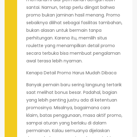
santai. Namun, tetap perlu diingat bahwa
promo bukan jaminan hasil menang. Promo
sebaiknya dilihat sebagai fasilitas tambahan,
bukan alasan untuk bermain tanpa
perhitungan. Karena itu, memilih situs
roulette yang menampilkan detail promo
secara terbuka bisa membuat pengalaman
awal terasa lebih nyaman.
Kenapa Detail Promo Harus Mudah Dibaca
Banyak pemain baru sering langsung tertarik
saat melihat bonus besar. Padahal, bagian
yang lebih penting justru ada di ketentuan
promosinya. Misalnya, bagaimana cara
klaim, batas penggunaan, masa aktif promo,
sampai aturan yang berlaku di dalam
permainan. Kalau semuanya dijelaskan