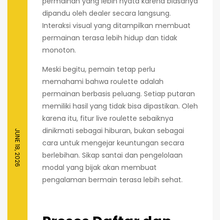
permainan yang lebih nyata karena biasanya
dipandu oleh dealer secara langsung.
Interaksi visual yang ditampilkan membuat
permainan terasa lebih hidup dan tidak
monoton.
Meski begitu, pemain tetap perlu
memahami bahwa roulette adalah
permainan berbasis peluang. Setiap putaran
memiliki hasil yang tidak bisa dipastikan. Oleh
karena itu, fitur live roulette sebaiknya
dinikmati sebagai hiburan, bukan sebagai
JUNE 18, 2026
cara untuk mengejar keuntungan secara
berlebihan. Sikap santai dan pengelolaan
modal yang bijak akan membuat
pengalaman bermain terasa lebih sehat.