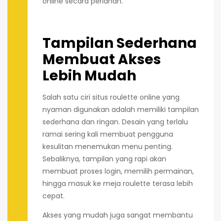
online secara perlahan.
Tampilan Sederhana
Membuat Akses
Lebih Mudah
Salah satu ciri situs roulette online yang
nyaman digunakan adalah memiliki tampilan
sederhana dan ringan. Desain yang terlalu
ramai sering kali membuat pengguna
kesulitan menemukan menu penting.
Sebaliknya, tampilan yang rapi akan
membuat proses login, memilih permainan,
hingga masuk ke meja roulette terasa lebih
cepat.
Akses yang mudah juga sangat membantu