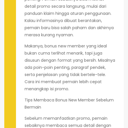
detail promo secara langsung, mulai dari
panduan klaim hingga aturan penggunaan.
Kalau informasinya dibuat berantakan,
pemain baru bisa salah paham dan akhirnya
merasa kurang nyaman.
Makanya, bonus new member yang ideal
bukan cuma terlihat menarik, tapi juga
disusun dengan format yang bersih. Misalnya
ada poin-poin penting, paragraf pendek,
serta penjelasan yang tidak bertele-tele.
Cara ini membuat pemain lebih cepat
menangkap isi promo.
Tips Membaca Bonus New Member Sebelum
Bermain
Sebelum memanfaatkan promo, pemain
sebaiknya membaca semua detail dengan