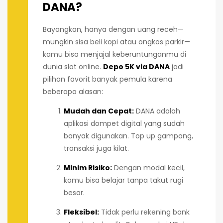
DANA?
Bayangkan, hanya dengan uang receh—
mungkin sisa beli kopi atau ongkos parkir—
kamu bisa menjajal keberuntunganmu di
dunia slot online.
Depo 5K via DANA
jadi
pilihan favorit banyak pemula karena
beberapa alasan:
Mudah dan Cepat:
DANA adalah
aplikasi dompet digital yang sudah
banyak digunakan. Top up gampang,
transaksi juga kilat.
Minim Risiko:
Dengan modal kecil,
kamu bisa belajar tanpa takut rugi
besar.
Fleksibel:
Tidak perlu rekening bank