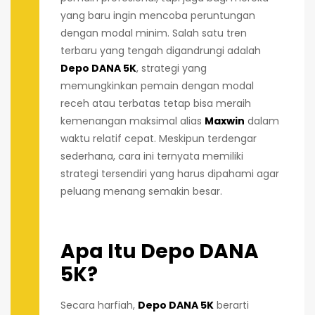
yang baru ingin mencoba peruntungan
dengan modal minim. Salah satu tren
terbaru yang tengah digandrungi adalah
Depo DANA 5K
, strategi yang
memungkinkan pemain dengan modal
receh atau terbatas tetap bisa meraih
kemenangan maksimal alias
Maxwin
dalam
waktu relatif cepat. Meskipun terdengar
sederhana, cara ini ternyata memiliki
strategi tersendiri yang harus dipahami agar
peluang menang semakin besar.
Apa Itu Depo DANA
5K?
Secara harfiah,
Depo DANA 5K
berarti