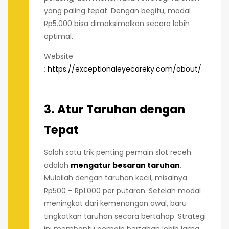
yang paling tepat. Dengan begitu, modal
Rp5.000 bisa dimaksimalkan secara lebih
optimal.
Website
:
https://exceptionaleyecareky.com/about/
3. Atur Taruhan dengan
Tepat
Salah satu trik penting pemain slot receh
adalah
mengatur besaran taruhan
.
Mulailah dengan taruhan kecil, misalnya
Rp500 – Rp1.000 per putaran. Setelah modal
meningkat dari kemenangan awal, baru
tingkatkan taruhan secara bertahap. Strategi
ini membantu pemain bertahan lebih lama