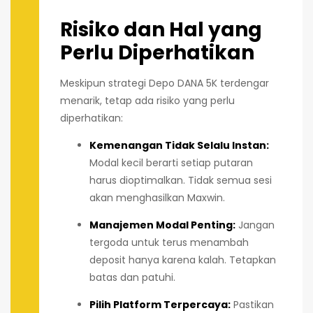
Risiko dan Hal yang
Perlu Diperhatikan
Meskipun strategi Depo DANA 5K terdengar
menarik, tetap ada risiko yang perlu
diperhatikan:
Kemenangan Tidak Selalu Instan:
Modal kecil berarti setiap putaran
harus dioptimalkan. Tidak semua sesi
akan menghasilkan Maxwin.
Manajemen Modal Penting:
Jangan
tergoda untuk terus menambah
deposit hanya karena kalah. Tetapkan
batas dan patuhi.
Pilih Platform Terpercaya:
Pastikan