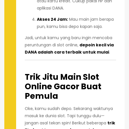
atau kartu kredit. Cukup pakai HP dan
aplikasi DANA.
Akses 24 Jam:
Mau main jam berapa
pun, kamu bisa depo kapan saja.
Jadi, untuk kamu yang baru ingin mencoba
peruntungan di slot online,
depoin kecil via
DANA adalah cara terbaik untuk mulai
.
Trik Jitu Main Slot
Online Gacor Buat
Pemula
Oke, kamu sudah depo. Sekarang waktunya
masuk ke dunia slot. Tapi tunggu dulu—
jangan asal tekan spin! Berikut beberapa
trik