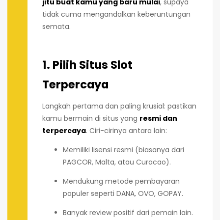
jitu buat kamu yang baru mulai
, supaya
tidak cuma mengandalkan keberuntungan
semata.
1.
Pilih Situs Slot
Terpercaya
Langkah pertama dan paling krusial: pastikan
kamu bermain di situs yang
resmi dan
terpercaya
. Ciri-cirinya antara lain:
Memiliki lisensi resmi (biasanya dari
PAGCOR, Malta, atau Curacao).
Mendukung metode pembayaran
populer seperti DANA, OVO, GOPAY.
Banyak review positif dari pemain lain.