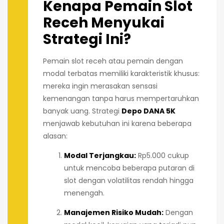
Kenapa Pemain Slot
Receh Menyukai
Strategi Ini?
Pemain slot receh atau pemain dengan
modal terbatas memiliki karakteristik khusus:
mereka ingin merasakan sensasi
kemenangan tanpa harus mempertaruhkan
banyak uang. Strategi
Depo DANA 5K
menjawab kebutuhan ini karena beberapa
alasan:
Modal Terjangkau:
Rp5.000 cukup
untuk mencoba beberapa putaran di
slot dengan volatilitas rendah hingga
menengah.
Manajemen Risiko Mudah:
Dengan