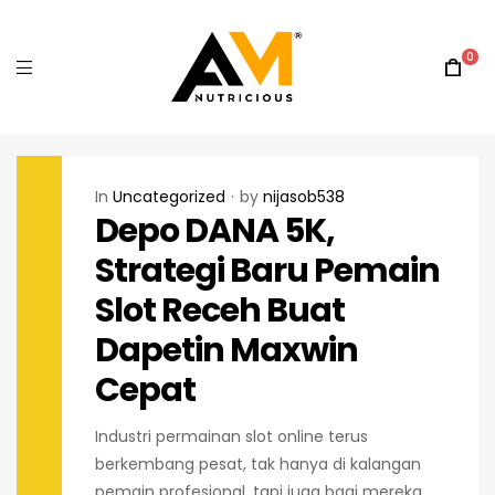
0
In
Uncategorized
by
nijasob538
Depo DANA 5K,
Strategi Baru Pemain
Slot Receh Buat
Dapetin Maxwin
Cepat
Industri permainan slot online terus
berkembang pesat, tak hanya di kalangan
pemain profesional, tapi juga bagi mereka