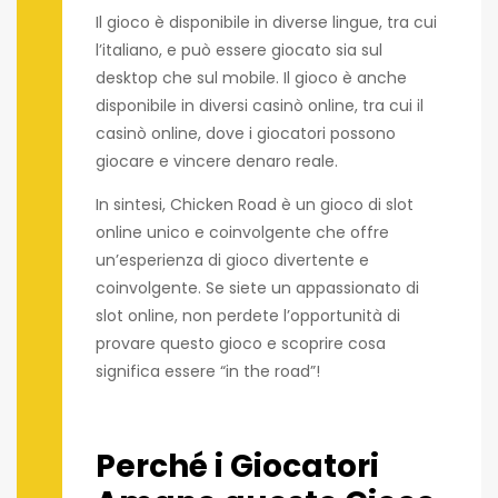
Il gioco è disponibile in diverse lingue, tra cui
l’italiano, e può essere giocato sia sul
desktop che sul mobile. Il gioco è anche
disponibile in diversi casinò online, tra cui il
casinò online, dove i giocatori possono
giocare e vincere denaro reale.
In sintesi, Chicken Road è un gioco di slot
online unico e coinvolgente che offre
un’esperienza di gioco divertente e
coinvolgente. Se siete un appassionato di
slot online, non perdete l’opportunità di
provare questo gioco e scoprire cosa
significa essere “in the road”!
Perché i Giocatori