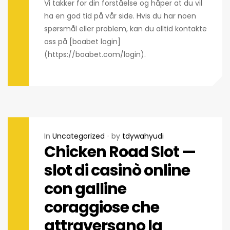
Vi takker for din forståelse og håper at du vil
ha en god tid på vår side. Hvis du har noen
spørsmål eller problem, kan du alltid kontakte
oss på [boabet login]
(https://boabet.com/login).
In
Uncategorized
by
tdywahyudi
Chicken Road Slot —
slot di casinò online
con galline
coraggiose che
attraversano la