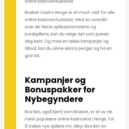
online kasinoentusiaster
Boabet Casino Norge er et must-visit for alle
online kasinoentusiaster. Med en oversikt
over de fleste spilleautomatene og
bordspillene, kan du velge det som passer
deg best. Og med en rekke kampanjer og
tilbud, kan du vinne ekstra penger og ha en
god tid.
Kampanjer og
Bonuspakker for
Nybegyndere
Boa Bet, også kjent som Boabet, er et av de
mest populære online kasinoene i Norge. For
å trekke nye spillere inn, tilbyr Boa Bet en