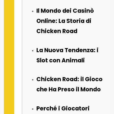
Il Mondo dei Casinò
Online: La Storia di
Chicken Road
La Nuova Tendenza: i
Slot con Animali
Chicken Road: il Gioco
che Ha Preso il Mondo
Perché i Giocatori