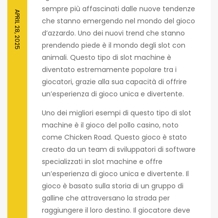
sempre più affascinati dalle nuove tendenze
APRIL 28, 2025
che stanno emergendo nel mondo del gioco
d’azzardo. Uno dei nuovi trend che stanno
prendendo piede è il mondo degli slot con
animali. Questo tipo di slot machine è
diventato estremamente popolare tra i
giocatori, grazie alla sua capacità di offrire
un’esperienza di gioco unica e divertente.
Uno dei migliori esempi di questo tipo di slot
machine è il gioco del pollo casino, noto
come Chicken Road. Questo gioco è stato
creato da un team di sviluppatori di software
specializzati in slot machine e offre
un’esperienza di gioco unica e divertente. Il
gioco è basato sulla storia di un gruppo di
galline che attraversano la strada per
raggiungere il loro destino. Il giocatore deve