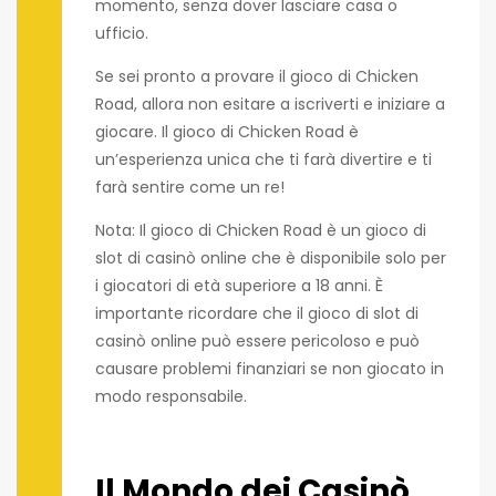
momento, senza dover lasciare casa o
ufficio.
Se sei pronto a provare il gioco di Chicken
Road, allora non esitare a iscriverti e iniziare a
giocare. Il gioco di Chicken Road è
un’esperienza unica che ti farà divertire e ti
farà sentire come un re!
Nota: Il gioco di Chicken Road è un gioco di
slot di casinò online che è disponibile solo per
i giocatori di età superiore a 18 anni. È
importante ricordare che il gioco di slot di
casinò online può essere pericoloso e può
causare problemi finanziari se non giocato in
modo responsabile.
Il Mondo dei Casinò