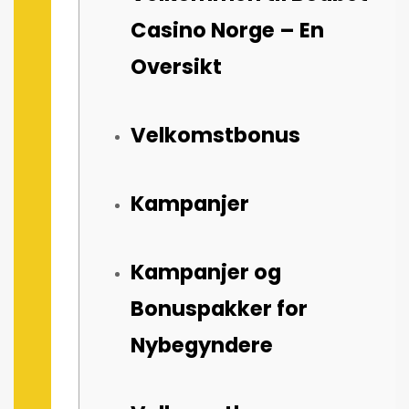
Casino Norge – En
Oversikt
Velkomstbonus
Kampanjer
Kampanjer og
Bonuspakker for
Nybegyndere