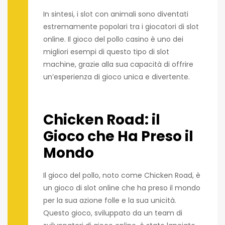
In sintesi, i slot con animali sono diventati
estremamente popolari tra i giocatori di slot
online. Il gioco del pollo casino è uno dei
migliori esempi di questo tipo di slot
machine, grazie alla sua capacità di offrire
un’esperienza di gioco unica e divertente.
Chicken Road: il
Gioco che Ha Preso il
Mondo
Il gioco del pollo, noto come Chicken Road, è
un gioco di slot online che ha preso il mondo
per la sua azione folle e la sua unicità.
Questo gioco, sviluppato da un team di