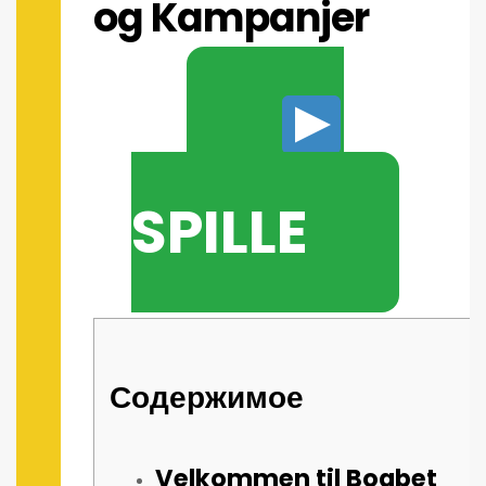
og Kampanjer
SPILLE
Содержимое
Velkommen til Boabet