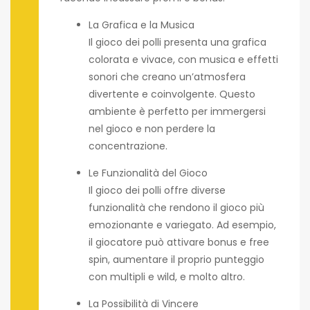
La Grafica e la Musica
Il gioco dei polli presenta una grafica
colorata e vivace, con musica e effetti
sonori che creano un’atmosfera
divertente e coinvolgente. Questo
ambiente è perfetto per immergersi
nel gioco e non perdere la
concentrazione.
Le Funzionalità del Gioco
Il gioco dei polli offre diverse
funzionalità che rendono il gioco più
emozionante e variegato. Ad esempio,
il giocatore può attivare bonus e free
spin, aumentare il proprio punteggio
con multipli e wild, e molto altro.
La Possibilità di Vincere