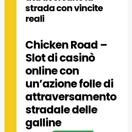
strada con vincite
reali
Chicken Road –
Slot di casinò
online con
un’azione folle di
attraversamento
stradale delle
galline