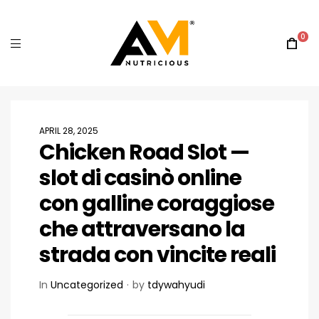
0
APRIL 28, 2025
Chicken Road Slot —
slot di casinò online
con galline coraggiose
che attraversano la
strada con vincite reali
In
Uncategorized
by
tdywahyudi