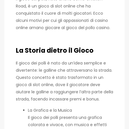
Road, è un gioco di slot online che ha
conquistato il cuore di molti giocatori. Ecco
alcuni motivi per cui gli appassionati di casino
online amano giocare al gioco del pollo casino.
La Storia dietro il Gioco
Il gioco dei polli è nato da un’idea semplice e
divertente: le galline che attraversano la strada.
Questo concetto è stato trasformato in un
gioco di slot online, dove il giocatore deve
aiutare le galline a raggiungere l’altra parte della
strada, facendo incassare premi e bonus.
La Grafica e la Musica
Il gioco dei polli presenta una grafica
colorata e vivace, con musica e effetti