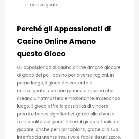
coinvolgente.
Perché gli Appassionati di
Casino Online Amano
questo Gioco
Gli appassionati di casino online amano giocare
al gioco dei polli casino per diverse ragioni. In
primo luogo, il gioco è divertente e
coinvolgente, con una grafica e musica che
creano un’atmosfera emozionante. In secondo
luogo, il gioco offre la possibilità di vincere
premi e bonus significativi, grazie alle diverse
funzionalità del gioco. Infine, il gioco è facile da
giocare, anche per i principianti, grazie alla sua
interfaccia utente intuitiva e facile da utilizzare.