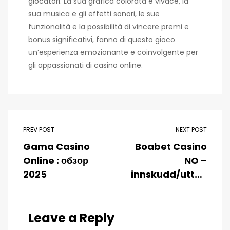
giocatori. La sua grafica colorata e vivace, la
sua musica e gli effetti sonori, le sue
funzionalità e la possibilità di vincere premi e
bonus significativi, fanno di questo gioco
un’esperienza emozionante e coinvolgente per
gli appassionati di casino online.
PREV POST
NEXT POST
Gama Casino
Boabet Casino
Online : обзор
NO –
2025
innskudd/uttak
2025
Leave a Reply