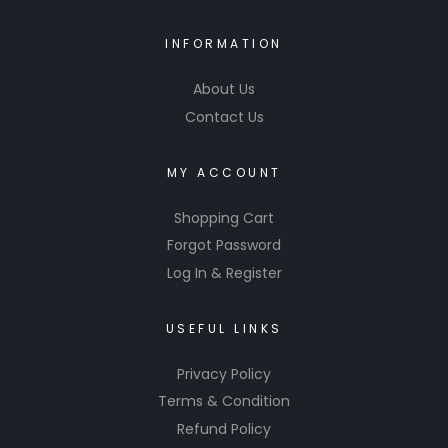
INFORMATION
About Us
Contact Us
MY ACCOUNT
Shopping Cart
Forgot Password
Log In & Register
USEFUL LINKS
Privacy Policy
Terms & Condition
Refund Policy