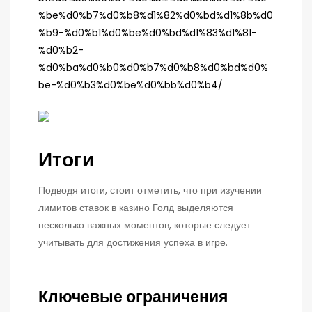
%be%d0%b7%d0%b8%d1%82%d0%bd%d1%8b%d0
%b9-%d0%b1%d0%be%d0%bd%d1%83%d1%81-
%d0%b2-
%d0%ba%d0%b0%d0%b7%d0%b8%d0%bd%d0%
be-%d0%b3%d0%be%d0%bb%d0%b4/
Итоги
Подводя итоги, стоит отметить, что при изучении
лимитов ставок в казино Голд выделяются
несколько важных моментов, которые следует
учитывать для достижения успеха в игре.
Ключевые ограничения