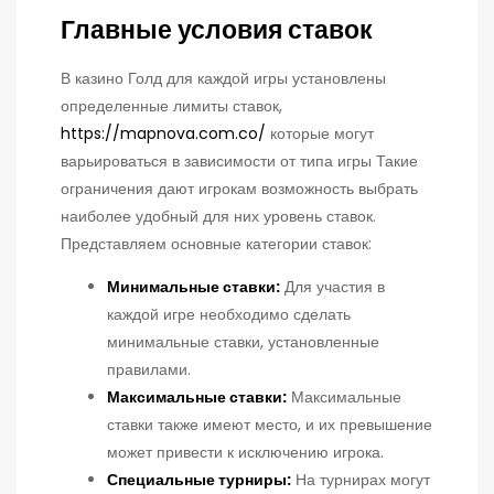
Главные условия ставок
В казино Голд для каждой игры установлены
определенные лимиты ставок,
https://mapnova.com.co/
которые могут
варьироваться в зависимости от типа игры Такие
ограничения дают игрокам возможность выбрать
наиболее удобный для них уровень ставок.
Представляем основные категории ставок:
Минимальные ставки:
Для участия в
каждой игре необходимо сделать
минимальные ставки, установленные
правилами.
Максимальные ставки:
Максимальные
ставки также имеют место, и их превышение
может привести к исключению игрока.
Специальные турниры:
На турнирах могут