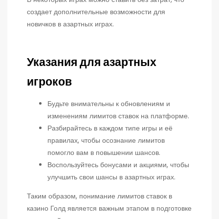
создает дополнительные возможности для
новичков в азартных играх.
Указания для азартных
игроков
Будьте внимательны к обновлениям и
изменениям лимитов ставок на платформе.
Разбирайтесь в каждом типе игры и её
правилах, чтобы осознание лимитов
помогло вам в повышении шансов.
Воспользуйтесь бонусами и акциями, чтобы
улучшить свои шансы в азартных играх.
Таким образом, понимание лимитов ставок в
казино Голд является важным этапом в подготовке