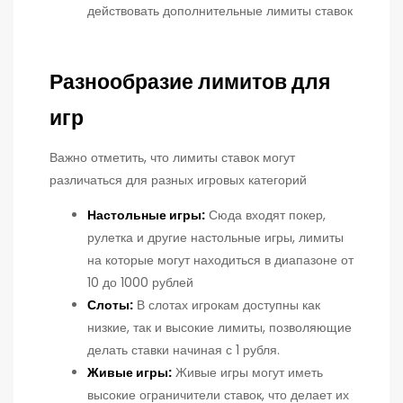
действовать дополнительные лимиты ставок
Разнообразие лимитов для
игр
Важно отметить, что лимиты ставок могут
различаться для разных игровых категорий
Настольные игры:
Сюда входят покер,
рулетка и другие настольные игры, лимиты
на которые могут находиться в диапазоне от
10 до 1000 рублей
Слоты:
В слотах игрокам доступны как
низкие, так и высокие лимиты, позволяющие
делать ставки начиная с 1 рубля.
Живые игры:
Живые игры могут иметь
высокие ограничители ставок, что делает их