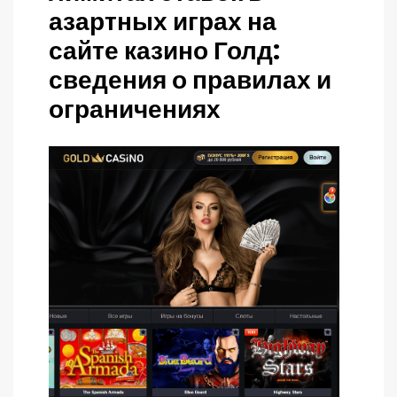
азартных играх на
сайте казино Голд:
сведения о правилах и
ограничениях