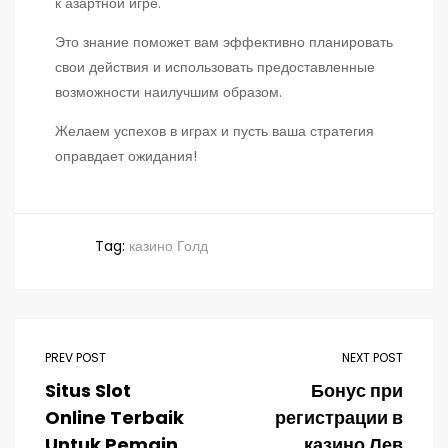
к азартной игре.
Это знание поможет вам эффективно планировать
свои действия и использовать предоставленные
возможности наилучшим образом.
Желаем успехов в играх и пусть ваша стратегия
оправдает ожидания!
Tag:
казино Голд
PREV POST
NEXT POST
Situs Slot
Бонус при
Online Terbaik
регистрации в
Untuk Pemain
казино Лев