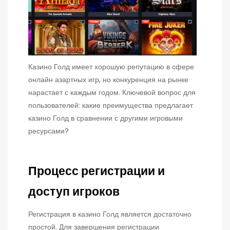
Казино Голд имеет хорошую репутацию в сфере
онлайн азартных игр, но конкуренция на рынке
нарастает с каждым годом. Ключевой вопрос для
пользователей: какие преимущества предлагает
казино Голд в сравнении с другими игровыми
ресурсами?
Процесс регистрации и
доступ игроков
Регистрация в казино Голд является достаточно
простой. Для завершения регистрации