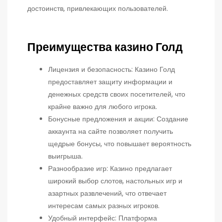
достоинств, привлекающих пользователей.
Преимущества казино Голд
Лицензия и безопасность: Казино Голд
предоставляет защиту информации и
денежных средств своих посетителей, что
крайне важно для любого игрока.
Бонусные предложения и акции: Создание
аккаунта на сайте позволяет получить
щедрые бонусы, что повышает вероятность
выигрыша.
Разнообразие игр: Казино предлагает
широкий выбор слотов, настольных игр и
азартных развлечений, что отвечает
интересам самых разных игроков.
Удобный интерфейс: Платформа