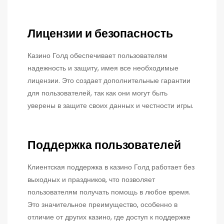
Лицензии и безопасность
Казино Голд обеспечивает пользователям
надежность и защиту, имея все необходимые
лицензии. Это создает дополнительные гарантии
для пользователей, так как они могут быть
уверены в защите своих данных и честности игры.
Поддержка пользователей
Клиентская поддержка в казино Голд работает без
выходных и праздников, что позволяет
пользователям получать помощь в любое время.
Это значительное преимущество, особенно в
отличие от других казино, где доступ к поддержке