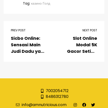
Tag:
казино Голд
PREV POST
NEXT POST
Sicbo Online:
Slot Online
Sensasi Main
Modal 5K
Judi Dadu yang
Gacor Setiap
Bikin Deg-
Putaran
degan dan
Nagih!
7002054712
8486312780
info@amnutricious.com