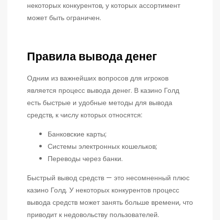
некоторых конкурентов, у которых ассортимент
может быть ограничен.
Правила вывода денег
Одним из важнейших вопросов для игроков
является процесс вывода денег. В казино Голд
есть быстрые и удобные методы для вывода
средств, к числу которых относятся:
Банковские карты;
Системы электронных кошельков;
Переводы через банки.
Быстрый вывод средств — это несомненный плюс
казино Голд. У некоторых конкурентов процесс
вывода средств может занять больше времени, что
приводит к недовольству пользователей.