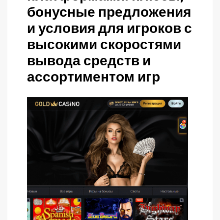
бонусные предложения
и условия для игроков с
высокими скоростями
вывода средств и
ассортиментом игр