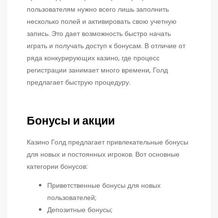
пользователям нужно всего лишь заполнить
несколько полей и активировать свою учетную
запись. Это дает возможность быстро начать
играть и получать доступ к бонусам. В отличие от
ряда конкурирующих казино, где процесс
регистрации занимает много времени, Голд
предлагает быструю процедуру.
Бонусы и акции
Казино Голд предлагает привлекательные бонусы
для новых и постоянных игроков. Вот основные
категории бонусов:
Приветственные бонусы для новых
пользователей;
Депозитные бонусы;