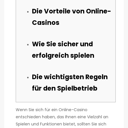
Die Vorteile von Online-
Casinos
Wie Sie sicher und
erfolgreich spielen
Die wichtigsten Regeln
für den Spielbetrieb
Wenn Sie sich für ein Online-Casino
entschieden haben, das Ihnen eine Vielzahl an
Spielen und Funktionen bietet, sollten Sie sich