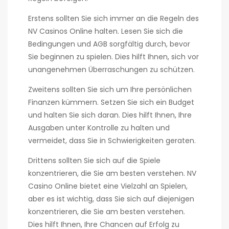
Erstens sollten Sie sich immer an die Regeln des
NV Casinos Online halten. Lesen Sie sich die
Bedingungen und AGB sorgfältig durch, bevor
Sie beginnen zu spielen. Dies hilft Ihnen, sich vor
unangenehmen Überraschungen zu schützen.
Zweitens sollten Sie sich um Ihre persönlichen
Finanzen kümmern. Setzen Sie sich ein Budget
und halten Sie sich daran. Dies hilft Ihnen, Ihre
Ausgaben unter Kontrolle zu halten und
vermeidet, dass Sie in Schwierigkeiten geraten.
Drittens sollten Sie sich auf die Spiele
konzentrieren, die Sie am besten verstehen. NV
Casino Online bietet eine Vielzahl an Spielen,
aber es ist wichtig, dass Sie sich auf diejenigen
konzentrieren, die Sie am besten verstehen.
Dies hilft Ihnen, Ihre Chancen auf Erfolg zu