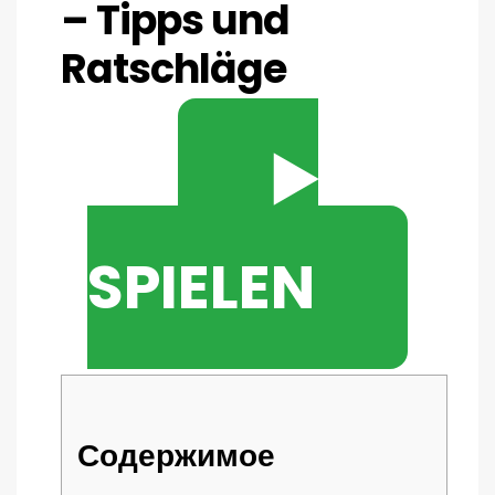
– Tipps und
Ratschläge
▶️
SPIELEN
Содержимое