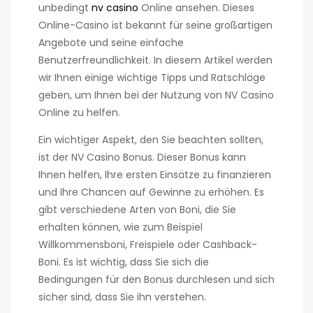
unbedingt
nv casino
Online ansehen. Dieses
Online-Casino ist bekannt für seine großartigen
Angebote und seine einfache
Benutzerfreundlichkeit. In diesem Artikel werden
wir Ihnen einige wichtige Tipps und Ratschläge
geben, um Ihnen bei der Nutzung von NV Casino
Online zu helfen.
Ein wichtiger Aspekt, den Sie beachten sollten,
ist der NV Casino Bonus. Dieser Bonus kann
Ihnen helfen, Ihre ersten Einsätze zu finanzieren
und Ihre Chancen auf Gewinne zu erhöhen. Es
gibt verschiedene Arten von Boni, die Sie
erhalten können, wie zum Beispiel
Willkommensboni, Freispiele oder Cashback-
Boni. Es ist wichtig, dass Sie sich die
Bedingungen für den Bonus durchlesen und sich
sicher sind, dass Sie ihn verstehen.