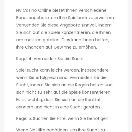
NV Casino Online bietet Ihnen verschiedene
Bonusangebote, um Ihre Spielbank zu erweitern.
Verwenden Sie diese Angebote sinnvoll, indem
Sie sich auf die Spiele konzentrieren, die Ihnen
am meisten gefallen. Dies kann Ihnen helfen,
Ihre Chancen auf Gewinne zu erhöhen.
Regel 4: Vermeiden Sie die Sucht
Spiel sucht kann leicht werden, insbesondere
wenn Sie erfolgreich sind. Vermeiden Sie die
Sucht, indem Sie sich an die Regeln halten und
sich nicht zu sehr auf die Spiele konzentrieren.
Es ist wichtig, dass Sie sich an die Realität
erinnern und nicht in eine Sucht geraten.
Regel 5: Suchen Sie Hilfe, wenn Sie benötigen
Wenn Sie Hilfe benötigen, um Ihre Sucht zu