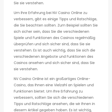
Sie sie verstehen.
Um Ihre Erfahrung bei NV Casino Online zu
verbessern, gibt es einige Tipps und Ratschläge,
die Sie beachten sollten. Zum Beispiel sollten Sie
sich sicher sein, dass Sie die verschiedenen
Spiele und Funktionen des Casinos regelmäßig
überprüfen und sich sicher sind, dass Sie sie
verstehen. Es ist auch wichtig, dass Sie sich die
verschiedenen Angebote und Funktionen des
Casinos ansehen und sich sicher sind, dass Sie
sie verstehen.
NV Casino Online ist ein großartiges Online-
Casino, das Ihnen eine Vielzahl an Spielen und
Funktionen bietet. Um Ihre Erfahrung zu
verbessern, sollten Sie sich die verschiedenen
Tipps und Ratschläge ansehen, die wir Ihnen in
diesem Artikel gegeben haben. Es ist wichtig,