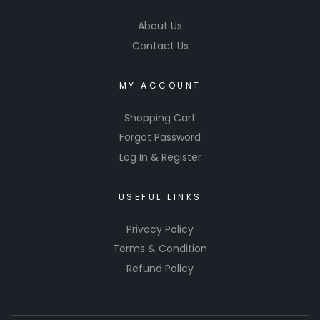
About Us
Contact Us
MY ACCOUNT
Shopping Cart
Forgot Password
Log In & Register
USEFUL LINKS
Privacy Policy
Terms & Condition
Refund Policy