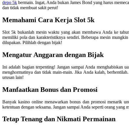
depo 5k
bermain. Ingat, Anda bukan James Bond yang harus memecahk
dan tidak membuat sakit perut!
Memahami Cara Kerja Slot 5k
Slot 5k bukanlah mesin waktu yang akan membawa Anda ke tahun 5
memiliki pola dan karakteristiknya sendiri. Beberapa mesin mungkin 
dilupakan. Pilihlah dengan bijak!
Mengatur Anggaran dengan Bijak
Ini adalah bagian terpenting! Jangan sampai Anda menghabiskan ua
menghormatinya dan tidak main-main. Jika Anda kalah, berhentila
urusan lain!
Manfaatkan Bonus dan Promosi
Banyak kasino online menawarkan bonus dan promosi menarik untuk
ketentuan dengan seksama. Jangan sampai Anda seperti orang yang me
Tetap Tenang dan Nikmati Permainan