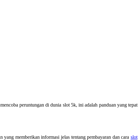
 mencoba peruntungan di dunia slot 5k, ini adalah panduan yang tepat
sin yang memberikan informasi jelas tentang pembayaran dan cara
slot