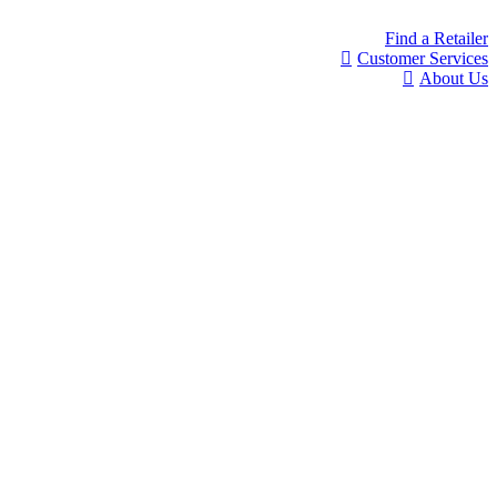
Find a Retailer
Customer Services
About Us