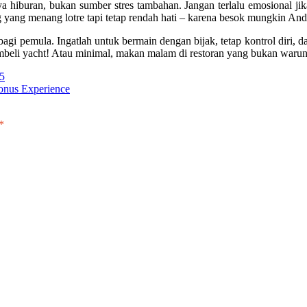
ya hiburan, bukan sumber stres tambahan. Jangan terlalu emosional jika
 yang menang lotre tapi tetap rendah hati – karena besok mungkin Anda 
 bagi pemula. Ingatlah untuk bermain dengan bijak, tetap kontrol diri,
mbeli yacht! Atau minimal, makan malam di restoran yang bukan waru
25
onus Experience
*