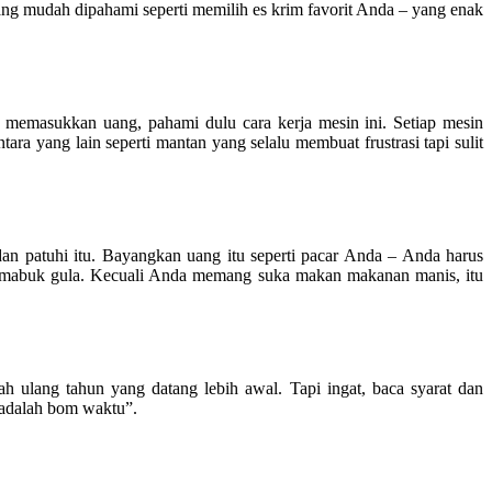
ng mudah dipahami seperti memilih es krim favorit Anda – yang enak
memasukkan uang, pahami dulu cara kerja mesin ini. Setiap mesin
ra yang lain seperti mantan yang selalu membuat frustrasi tapi sulit
an patuhi itu. Bayangkan uang itu seperti pacar Anda – Anda harus
ah mabuk gula. Kecuali Anda memang suka makan makanan manis, itu
 ulang tahun yang datang lebih awal. Tapi ingat, baca syarat dan
 adalah bom waktu”.