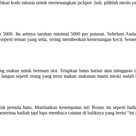
an kode rahasia untuk memenangkan jackpot. Jadi, pilihlah mesin ya
000. Itu artinya taruhan minimal 5000 per putaran. Sebelum Anda 
seperti teman yang setia, sering memberikan kemenangan kecil. Sementa
ng makan untuk bermain slot. Tetapkan batas harian atau mingguan d
h. Jangan seperti orang yang terus makan makanan manis meski sud
 pemula baru. Manfaatkan kesempatan ini! Bonus itu seperti hadiah
nerima hadiah tapi lupa membaca catatan di baliknya yang berisi “ini