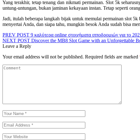
Yang terakhir, tetap tenang dan nikmati permainan. Slot 5k seharusn
untung-untungan, bukan jaminan kekayaan instan. Tetap seperti orang
Jadi, itulah beberapa langkah bijak untuk memulai permainan slot 5k
menyertai Anda, dan siapa tahu, mungkin besok Anda sudah bisa me
Post
PREV POST
9 καλύτερα online στοιχήματα ιπποδρομιών για το 20
NEXT POST
Discover the MB8 Slot Game with an Unforgettable B
navigation
Leave a Reply
Your email address will not be published.
Required fields are marked