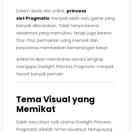
Dalam dunia slot online,
princess
slot
Pragmatic
menjadi salah satu game yang
banyak dibicarakan. Tidak hanya karena
desainnya yang memukau, tetapi juga karena
fitur-fitur permainan yang menarik dan
berpotensi memberikan kemenangan besar.
Artikel ini akan membahas secara lengkap
mengapa Starlight Princess Pragmatic menjadi
favorit banyak pemain.
Tema Visual yang
Memikat
Salah satu daya tarik utama Starlight Princess
Pragmatic adalah tema visualnya. Mengusung