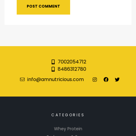
7002054712
8486312780
info@amnutricious.com
CATEGORIES
Whey Protein