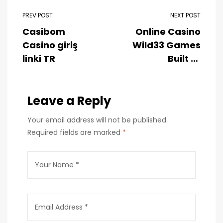
PREV POST
NEXT POST
Casibom
Online Casino
Casino giriş
Wild33 Games
linki TR
Built to
Entertain From
Start to Finish
Leave a Reply
Your email address will not be published.
Required fields are marked
*