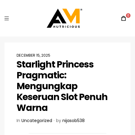
0
DECEMBER 15, 2025
Starlight Princess
Pragmatic:
Mengungkap
Keseruan Slot Penuh
Warna
In
Uncategorized
by
nijasob538