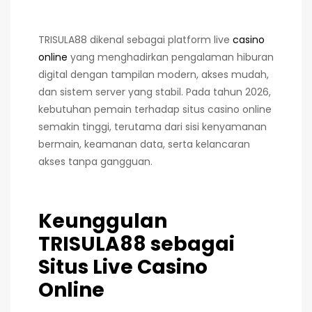
TRISULA88 dikenal sebagai platform live
casino
online
yang menghadirkan pengalaman hiburan
digital dengan tampilan modern, akses mudah,
dan sistem server yang stabil. Pada tahun 2026,
kebutuhan pemain terhadap situs casino online
semakin tinggi, terutama dari sisi kenyamanan
bermain, keamanan data, serta kelancaran
akses tanpa gangguan.
Keunggulan
TRISULA88 sebagai
Situs Live Casino
Online