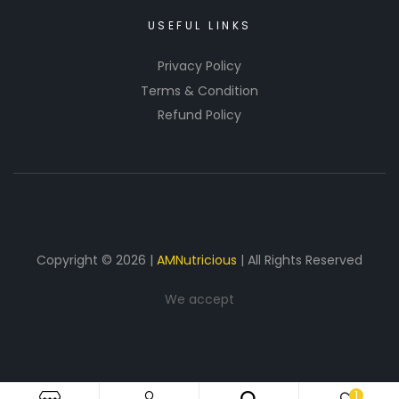
USEFUL LINKS
Privacy Policy
Terms & Condition
Refund Policy
Copyright © 2026 |
AMNutricious
| All Rights Reserved
We accept
1