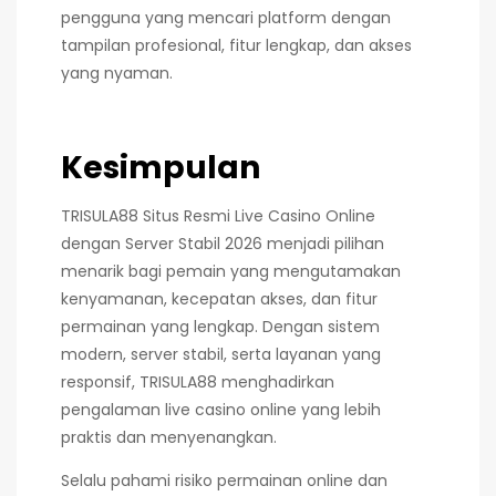
pengguna yang mencari platform dengan
tampilan profesional, fitur lengkap, dan akses
yang nyaman.
Kesimpulan
TRISULA88 Situs Resmi Live Casino Online
dengan Server Stabil 2026 menjadi pilihan
menarik bagi pemain yang mengutamakan
kenyamanan, kecepatan akses, dan fitur
permainan yang lengkap. Dengan sistem
modern, server stabil, serta layanan yang
responsif, TRISULA88 menghadirkan
pengalaman live casino online yang lebih
praktis dan menyenangkan.
Selalu pahami risiko permainan online dan