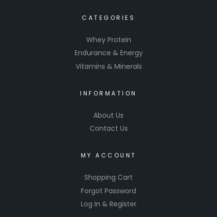
CATEGORIES
Whey Protein
Endurance & Energy
Vitamins & Minerals
INFORMATION
About Us
Contact Us
MY ACCOUNT
Shopping Cart
Forgot Password
Log In & Register