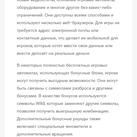
оборудование и многое другое без каких-либо
ограничений. Они доступны всеми способами и
используют несколько веб-браузеров. Для игры не
требуется адрес электронной почты или
контактные данные, что делает ее мобильной для
игроков, которые хотят ввести свои данные или
внести депозит на реальные деньги.
В некоторых полностью бесплатных игровых
автоматах, использующих бонусные блоки, игроки
могут получить выгодные возможности. Они могут
быть связаны с символами разброса и другими
бонусами. В качестве бонусов используются
символы Wild, которые заменяют другие символы,
позволяя получить выигрышную комбинацию.
Дополнительные бонусные раунды также
включают специальные множители и
дополнительные вращения.