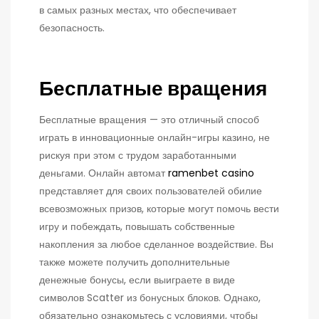
в самых разных местах, что обеспечивает
безопасность.
Бесплатные вращения
Бесплатные вращения — это отличный способ
играть в инновационные онлайн-игры казино, не
рискуя при этом с трудом заработанными
деньгами. Онлайн автомат
ramenbet casino
представляет для своих пользователей обилие
всевозможных призов, которые могут помочь вести
игру и побеждать, повышать собственные
накопления за любое сделанное воздействие. Вы
также можете получить дополнительные
денежные бонусы, если выиграете в виде
символов Scatter из бонусных блоков. Однако,
обязательно ознакомьтесь с условиями, чтобы