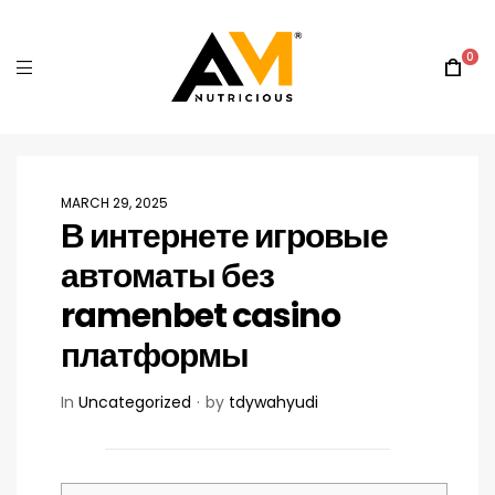
0
MARCH 29, 2025
В интернете игровые
автоматы без
ramenbet casino
платформы
In
Uncategorized
by
tdywahyudi