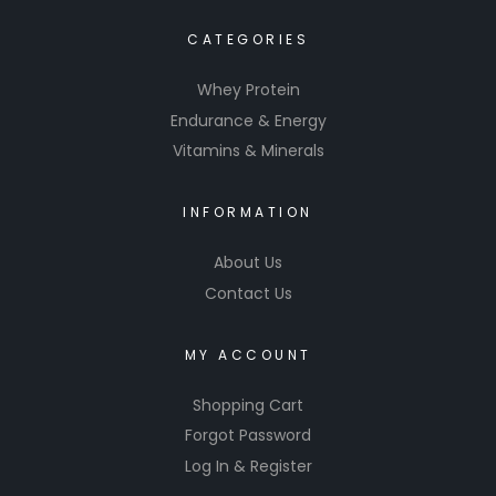
CATEGORIES
Whey Protein
Endurance & Energy
Vitamins & Minerals
INFORMATION
About Us
Contact Us
MY ACCOUNT
Shopping Cart
Forgot Password
Log In & Register