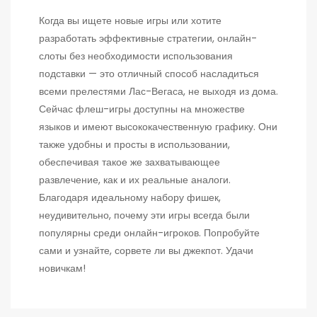
Когда вы ищете новые игры или хотите
разработать эффективные стратегии, онлайн-
слоты без необходимости использования
подставки — это отличный способ насладиться
всеми прелестями Лас-Вегаса, не выходя из дома.
Сейчас флеш-игры доступны на множестве
языков и имеют высококачественную графику. Они
также удобны и просты в использовании,
обеспечивая такое же захватывающее
развлечение, как и их реальные аналоги.
Благодаря идеальному набору фишек,
неудивительно, почему эти игры всегда были
популярны среди онлайн-игроков. Попробуйте
сами и узнайте, сорвете ли вы джекпот. Удачи
новичкам!