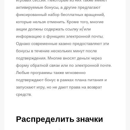
активируемые бонусы, а другие предлагают
фиксированный набор бесплатных вращений,
которые нельзя отменить. Кроме того, многие
акции должны содержать ссылку и/или
информацию о функциях электронной почты.
Однако современные казино предоставляют эти
бонусы в течение нескольких минут после
подтверждения. Многие вносят деньги через
форму обратной связи или по электронной почте.
Любые программы также мгновенно
подтверждают бонус в рамках плана питания и
запускают игру, но не дают права на возврат
средств.
Распределить значки